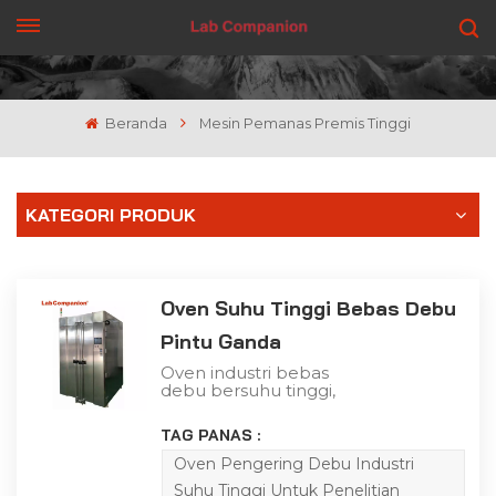
DAPATKAN PENAWARAN
Beranda
Mesin Pemanas Premis Tinggi
KATEGORI PRODUK
Oven Suhu Tinggi Bebas Debu
Pintu Ganda
Oven industri bebas
debu bersuhu tinggi,
juga dikenal sebagai
oven industri bebas
TAG PANAS :
debu, oven industri
bersih, adalah peralatan
Oven Pengering Debu Industri
pengeringan bebas
Suhu Tinggi Untuk Penelitian