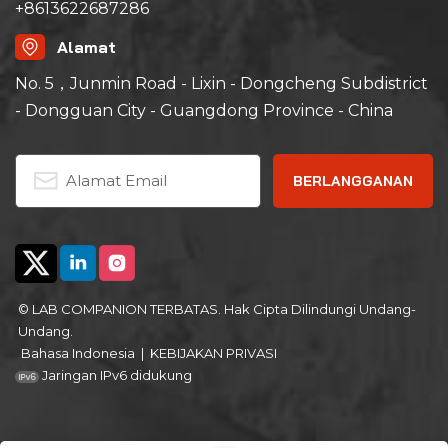
+8613622687286
dengan sirkuit alarm dan
kegagalan daya otomatis
suhu berlebih, yang
Alamat
dapat diandalkan dan
aman.
No. 5，Junmin Road - Lixin - Dongcheng Subdistrict
- Dongguan City - Guangdong Province - China
© LAB COMPANION TERBATAS. Hak Cipta Dilindungi Undang-
Undang.
Bahasa Indonesia
|
KEBIJAKAN PRIVASI
Jaringan IPv6 didukung