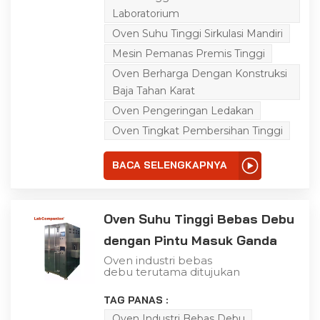
debu khusus yang
menyediakan lingkungan
Laboratorium
pemurnian bersuhu
Oven Suhu Tinggi Sirkulasi Mandiri
tinggi. Oven bebas debu
adalah salah satu
Mesin Pemanas Premis Tinggi
peralatan yang umum
digunakan dalam
Oven Berharga Dengan Konstruksi
berbagai uji penuaan,
Baja Tahan Karat
yang banyak digunakan
dalam bidang elektronik,
Oven Pengeringan Ledakan
komputer, komunikasi,
dan bidang lainnya, dan
Oven Tingkat Pembersihan Tinggi
cocok untuk pengujian
dan produksi produk
dengan persyaratan
BACA SELENGKAPNYA
mutu bebas debu. Udara
di dalam kotak tertutup
dan bersirkulasi sendiri,
dan berulang kali
Oven Suhu Tinggi Bebas Debu
disaring oleh filter udara
efisiensi tinggi bersuhu
dengan Pintu Masuk Ganda
tinggi (kelas 100),
sehingga ruang kerja
Oven industri bebas
oven dalam keadaan
debu terutama ditujukan
bebas debu. Studio oven
untuk TP, LCD dan
bebas debu terbuat dari
industri lain dengan
baja tahan karat.
TAG PANAS :
persyaratan tinggi untuk
lingkungan
Oven Industri Bebas Debu