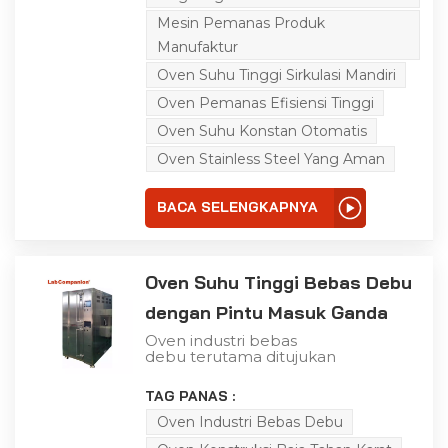
banyak digunakan dalam
penuaan material, bubur
Mesin Pemanas Produk
perak padat,
Manufaktur
pengeringan tinta, dan
proses manufaktur
Oven Suhu Tinggi Sirkulasi Mandiri
lainnya. Oven ini dapat
dirancang dan
Oven Pemanas Efisiensi Tinggi
disesuaikan menurut
persyaratan produksi
Oven Suhu Konstan Otomatis
aktual pelanggan. Udara
Oven Stainless Steel Yang Aman
di dalam ruangan
tertutup dan bersirkulasi
sendiri, dan berulang kali
BACA SELENGKAPNYA
disaring oleh filter udara
efisiensi tinggi yang
tahan suhu tinggi (kelas
100), sehingga ruang
kerja oven dalam
Oven Suhu Tinggi Bebas Debu
keadaan bebas debu.
Studio oven bebas debu
dengan Pintu Masuk Ganda
terbuat dari konstruksi
baja tahan karat. Suhu
Oven industri bebas
tempat kerja dikontrol
debu terutama ditujukan
secara otomatis oleh
untuk TP, LCD dan
pengontrol suhu, dan
industri lain dengan
TAG PANAS :
ada perangkat kontrol
persyaratan tinggi untuk
suhu dan waktu konstan
lingkungan
Oven Industri Bebas Debu
otomatis, dan dilengkapi
pemanggangan, dan