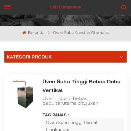
DAPATKAN PENAWARAN
Beranda
Oven Suhu Konstan Otomatis
KATEGORI PRODUK
Oven Suhu Tinggi Bebas Debu
Vertikal
Oven industri bebas
debu terutama ditujukan
untuk industri TP, LCD,
dan industri lain dengan
TAG PANAS :
persyaratan tinggi untuk
lingkungan
Oven Suhu Tinggi Ramah
pemanggangan, dan
Lingkungan