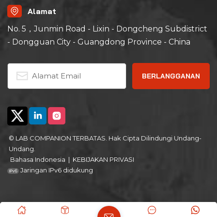
kegagalan daya otomatis
suhu berlebih, yang
Alamat
dapat diandalkan dan
aman.
No. 5，Junmin Road - Lixin - Dongcheng Subdistrict
- Dongguan City - Guangdong Province - China
© LAB COMPANION TERBATAS. Hak Cipta Dilindungi Undang-
Undang.
Bahasa Indonesia
|
KEBIJAKAN PRIVASI
Jaringan IPv6 didukung