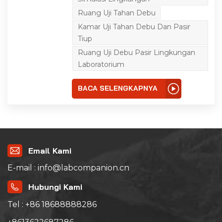
Untuk menguji produk
elektronik dan listrik,
Ruang Uji Tahan Debu
mobil, suku cadang
sepeda motor, segel di
Kamar Uji Tahan Debu Dan Pasir
lingkungan berpasir
Tiup
dalam kinerja
penggunaan,
Ruang Uji Debu Pasir Lingkungan
penyimpanan, dan
Laboratorium
transportasi.
BACA SELENGKAPNYA
Email Kami
E-mail : info@labcompanion.cn
Hubungi Kami
Tel : +86 18688888286