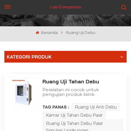
DAPATKAN PENAWARAN
Beranda
Ruang Uji Debu
KATEGORI PRODUK
Ruang Uji Tahan Debu
Peralatan ini cocok untuk
pengujian produk listrik
dan elektronik, suku
cadang mobil dan
TAG PANAS :
Ruang Uji Anti Debu
sepeda motor, segel
untuk mencegah debu
Kamar Uji Tahan Debu Pasir
pasir masuk ke segel dan
cangkang di lingkungan
Ruang Uji Tahan Debu Pasir
berpasir dan berdebu.
Simulasi Lingkungan