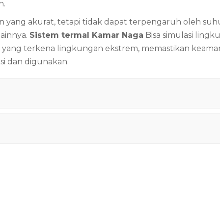
n.
yang akurat, tetapi tidak dapat
terpengaruh
oleh suh
ainnya.
Sistem termal Kamar Naga
Bisa
simulasi
lingk
ik yang terkena lingkungan ekstrem, memastikan
keama
si dan digunakan.