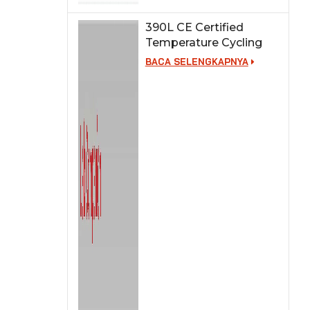
390L CE Certified
Temperature Cycling
Test Chamber
BACA SELENGKAPNYA