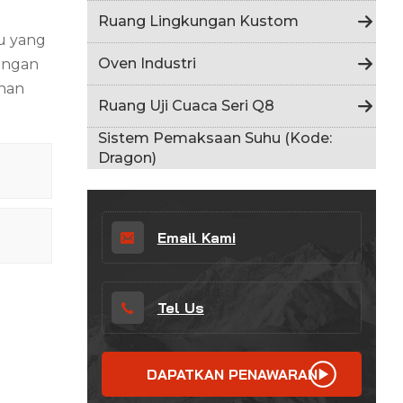
Indonesia
Ruang Lingkungan Kustom
u yang
हिन्दी
Oven Industri
ungan
nan
ภาษาไทย
Ruang Uji Cuaca Seri Q8
日本語
Sistem Pemaksaan Suhu (Kode:
Dragon)
Tiếng Việt
中文
Email Kami
Tel Us
DAPATKAN PENAWARAN