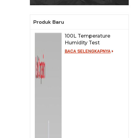
Produk Baru
100L Temperature
Humidity Test
Chamber for Lab
BACA SELENGKAPNYA
Testing