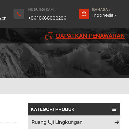
HUBUNGI KAMI :
BAHASA :
Indonesia
.cn
+86 18688888286
DAPATKAN PENAWARAN
English
Français
Deutsch
русский
Español
بالعربية
KATEGORI PRODUK
Português
Ruang Uji Lingkungan