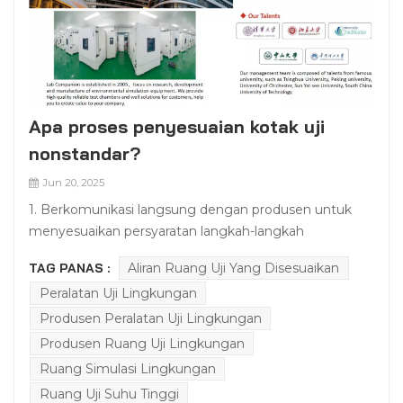
Apa proses penyesuaian kotak uji
nonstandar?
Jun 20, 2025
1. Berkomunikasi langsung dengan produsen untuk
menyesuaikan persyaratan langkah-langkah
pengoperasian:Pengajuan persyaratan: bersihkan objek
TAG PANAS :
Aliran Ruang Uji Yang Disesuaikan
pengujian (seperti lampu depan, baterai, sensor, dll.),
Peralatan Uji Lingkungan
skenario pengujian (seperti simulasi pengarungan
dingin ekstrem, penyemprotan suhu tinggi dan
Produsen Peralatan Uji Lingkungan
tekanan tinggi) dan spesifikasi industri (seperti mobil,
Produsen Ruang Uji Lingkungan
militer, elektronik);Teknologi docking: menyediakan
Ruang Simulasi Lingkungan
parameter produk (ukuran, berat), kondisi lingkungan
Ruang Uji Suhu Tinggi