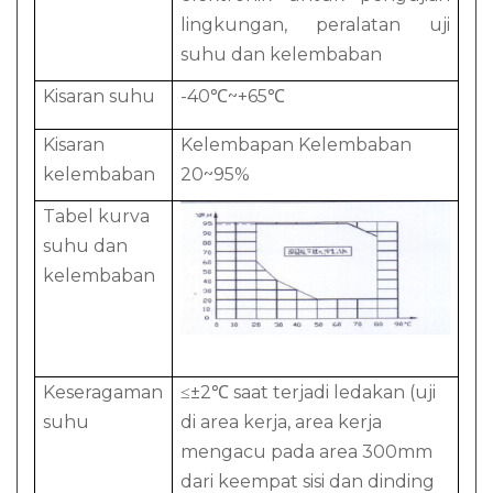
lingkungan, peralatan uji
suhu dan kelembaban
Kisaran suhu
-40℃~+65℃
Kisaran
Kelembapan Kelembaban
kelembaban
20~95%
Tabel kurva
suhu dan
kelembaban
Keseragaman
≤±2℃ saat terjadi ledakan (uji
suhu
di area kerja, area kerja
mengacu pada area 300mm
dari keempat sisi dan dinding