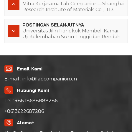
Mitra Kerjasama Lab Companion—Shanghai
Research Institute of Materials Co.,LTD.
POSTINGAN SELANJUTNYA
Universitas Jilin·Tiongkok Membeli Kamar
Uji Kelembaban Suhu Tinggi dan Rendah
dari Lab Companion Lagi
Email Kami
E-mail : info@labcompanion.cn
Hubungi Kami
Tel : +86 18688888286
+8613622687286
Alamat