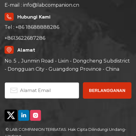
E-mail : info@labcompanion.cn
Hubungi Kami
Tel : +86 18688888286
+8613622687286
Alamat
No. 5，Junmin Road - Lixin - Dongcheng Subdistrict
- Dongguan City - Guangdong Province - China
© LAB COMPANION TERBATAS. Hak Cipta Dilindungi Undang-
Undang.