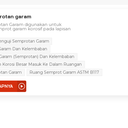
protan garam
otan Garam digunakan untuk
prot garam korosif pada lapisan
en, onderdil, komponen listrik dan
 bahan logam dan produk industri.
enguji Semprotan Garam
h untuk mengevaluasi dan menentukan
anan korosi bahan-bahan ini dan
 Garam Dan Kelembaban
jian semacam itu sangat penting di
i untuk menjamin keawetan dan
 Garam (semprotan) Dan Kelembaban
k yang sedang dikembangkan atau
ama mereka yang terpapar kondisi
 Korosi Besar Masuk Ke Dalam Ruangan
ras, seperti lingkungan laut,
f, atau aplikasi industri.
otan Garam
Ruang Semprot Garam ASTM B117
APNYA