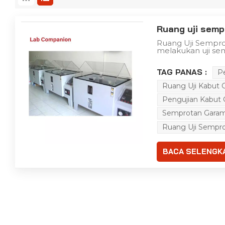
Ruang uji sem
Ruang Uji Sempr
melakukan uji sem
pelindung kompon
elektronik, serta
TAG PANAS :
P
Tujuannya adala
kemampuan ketah
Ruang Uji Kabut
pelapisnya. Pengu
berbagai industr
Pengujian Kabut
keandalan produ
diproduksi.terut
Semprotan Garam
lingkungan yang ke
pengaturan otomoti
Ruang Uji Sempr
BACA SELENGK