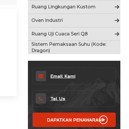
Indonesia
Ruang Lingkungan Kustom
हिन्दी
Oven Industri
ภาษาไทย
Ruang Uji Cuaca Seri Q8
日本語
Sistem Pemaksaan Suhu (Kode:
Dragon)
Tiếng Việt
中文
Email Kami
Tel Us
DAPATKAN PENAWARAN