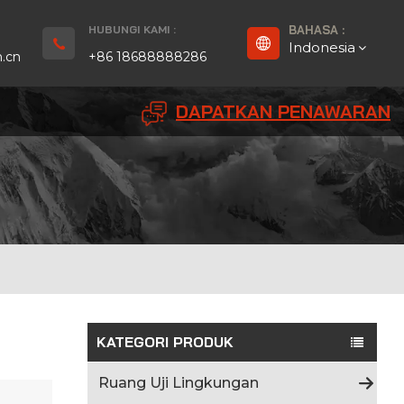
HUBUNGI KAMI :
BAHASA :
Indonesia
.cn
+86 18688888286
DAPATKAN PENAWARAN
English
Français
Deutsch
русский
Español
بالعربية
KATEGORI PRODUK
Português
Ruang Uji Lingkungan