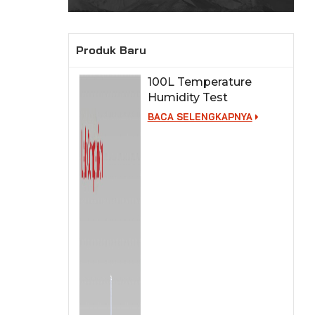
Produk Baru
100L Temperature
Humidity Test
Chamber for Lab
BACA SELENGKAPNYA
Testing