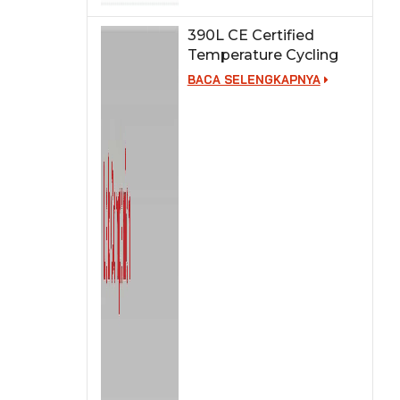
390L CE Certified
Temperature Cycling
Test Chamber
BACA SELENGKAPNYA