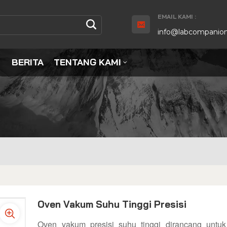
EMAIL KAMI :
info@labcompanion
BERITA
TENTANG KAMI
Oven Vakum Suhu Tinggi Presisi
Oven vakum presisi suhu tinggi dirancang untu