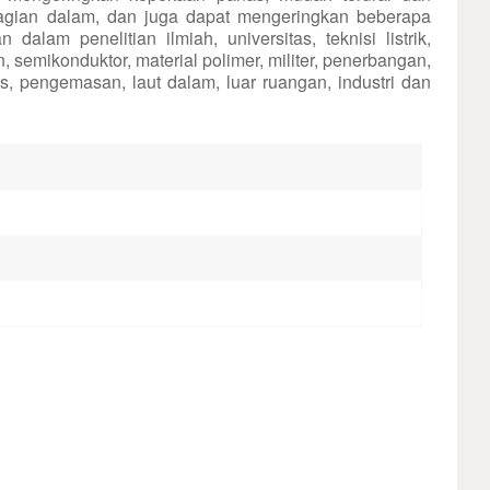
Indonesia
agian dalam, dan juga dapat mengeringkan beberapa
lam penelitian ilmiah, universitas, teknisi listrik,
an, semikonduktor, material polimer, militer, penerbangan,
हिन्दी
s, pengemasan, laut dalam, luar ruangan, industri dan
ภาษาไทย
日本語
Tiếng Việt
中文