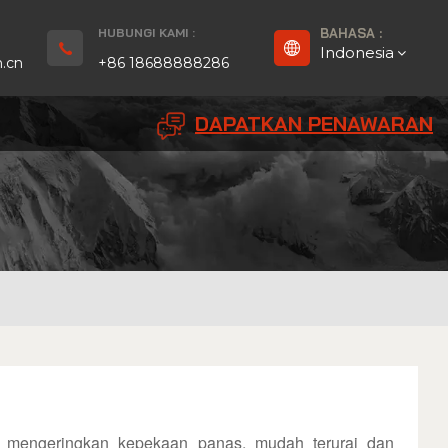
HUBUNGI KAMI :
BAHASA :
Indonesia
.cn
+86 18688888286
DAPATKAN PENAWARAN
English
Français
Deutsch
русский
Español
بالعربية
Português
k mengeringkan kepekaan panas, mudah terurai dan