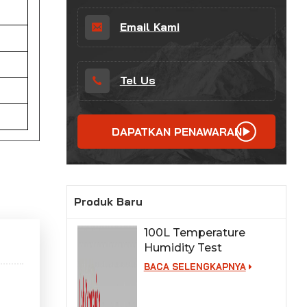
Email Kami
Tel Us
DAPATKAN PENAWARAN
Produk Baru
100L Temperature
Humidity Test
Chamber for Lab
BACA SELENGKAPNYA
Testing