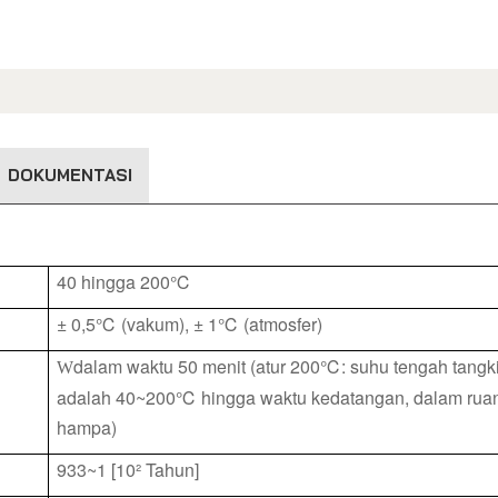
DOKUMENTASI
40 hingga 200℃
± 0,5℃ (vakum), ± 1℃ (atmosfer)
dalam waktu 50 menit (atur 200℃: suhu tengah tangk
W
adalah 40~200℃ hingga waktu kedatangan, dalam rua
hampa)
933~1 [10² Tahun]