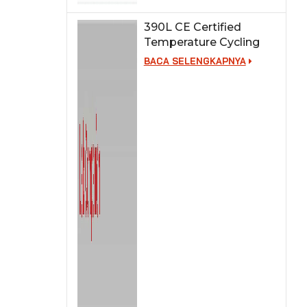
390L CE Certified
Temperature Cycling
Test Chamber
BACA SELENGKAPNYA