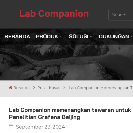
BERANDA
PRODUK
SOLUSI
DUKUNGAN
Beranda
Pusat Kasus
Lab Companion Memenangkan Tawar
Lab Companion memenangkan tawaran untuk pro
Penelitian Grafena Beijing
September 23, 2024