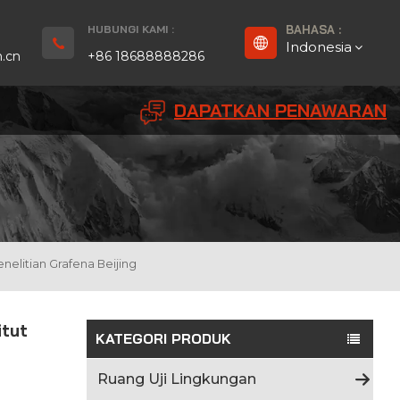
HUBUNGI KAMI :
BAHASA :
Indonesia
.cn
+86 18688888286
DAPATKAN PENAWARAN
English
Français
Deutsch
русский
elitian Grafena Beijing
Español
itut
بالعربية
KATEGORI PRODUK
Português
Ruang Uji Lingkungan