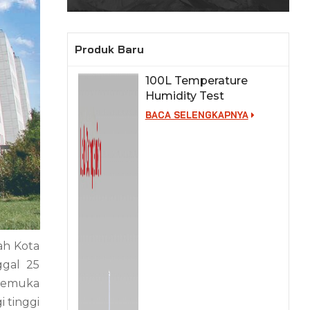
Produk Baru
100L Temperature
Humidity Test
Chamber for Lab
BACA SELENGKAPNYA
Testing
ah Kota
ggal 25
kemuka
 tinggi