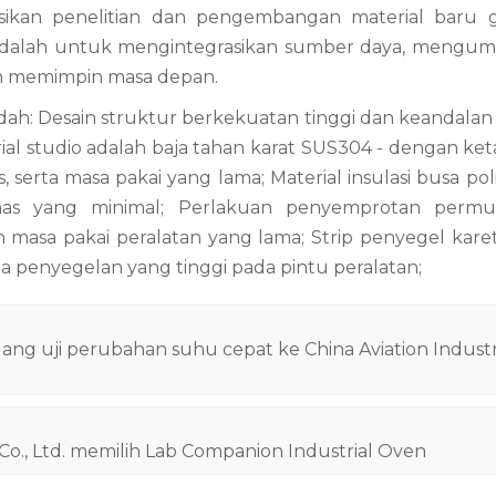
asikan penelitian dan pengembangan material baru g
 adalah untuk mengintegrasikan sumber daya, mengu
an memimpin masa depan.
ndah
: Desain struktur berkekuatan tinggi dan keandalan 
ial studio adalah baja tahan karat SUS304 - dengan ke
, serta masa pakai yang lama; Material insulasi busa po
anas yang minimal; Perlakuan penyemprotan permu
 masa pakai peralatan yang lama; Strip penyegel karet 
a penyegelan yang tinggi pada pintu peralatan;
g uji perubahan suhu cepat ke China Aviation Indust
., Ltd. memilih Lab Companion Industrial Oven