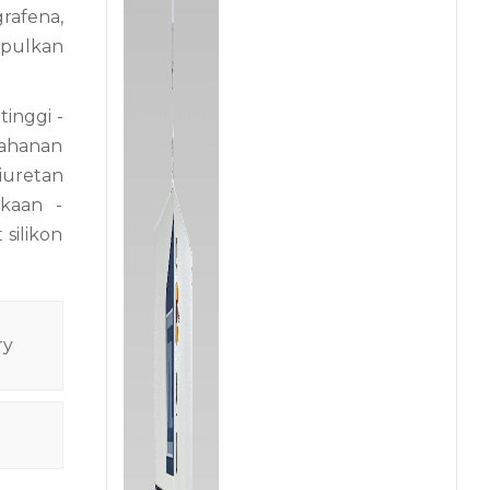
rafena,
mpulkan
tinggi -
tahanan
liuretan
kaan -
silikon
ry