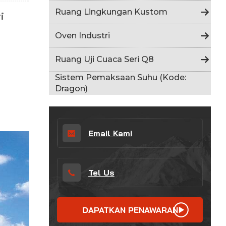
Indonesia
Ruang Lingkungan Kustom
i
हिन्दी
Oven Industri
ภาษาไทย
Ruang Uji Cuaca Seri Q8
日本語
Sistem Pemaksaan Suhu (Kode:
Dragon)
Tiếng Việt
中文
Email Kami
Tel Us
DAPATKAN PENAWARAN