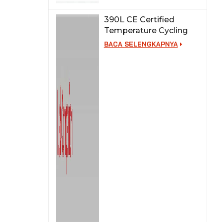
390L CE Certified
Temperature Cycling
Test Chamber
BACA SELENGKAPNYA