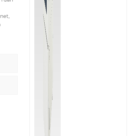
net,
n