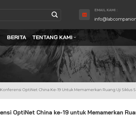
EMAIL KAMI :
info@labcompanion
BERITA
TENTANG KAMI
Konferensi OptiNet China Ke-19 Untuk Memamerkan Ruang Uji Siklus 
ensi OptiNet China ke-19 untuk Memamerkan Rua