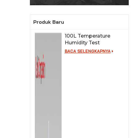
Produk Baru
100L Temperature
Humidity Test
Chamber for Lab
BACA SELENGKAPNYA
Testing