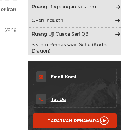
Indonesia
Ruang Lingkungan Kustom
merkan
हिन्दी
Oven Industri
ภาษาไทย
, yang
Ruang Uji Cuaca Seri Q8
日本語
Sistem Pemaksaan Suhu (Kode:
Dragon)
Tiếng Việt
中文
Email Kami
Tel Us
DAPATKAN PENAWARAN