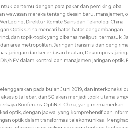
untuk bertemu dengan para pakar dan pemikir global
an wawasan mereka tentang desain baru, manajemen, op
 Wei Leping, Direktur Komite Sains dan Teknologi China
ingan Optik China mencari batas-batas pengembangan
inci, dan topik-topik yang dibahas meliputi, termasuk: J
dan area metropolitan, Jaringan transmisi dan pengirima
masi jaringan dan kecerdasan buatan, Dekomposisi jarin
 SDN/NFV dalam kontrol dan manajemen jaringan optik,
selenggarakan pada bulan Juni 2019, dan interkoneksi p
a, akses pita lebar, dan 5G akan menjadi topik utama sim
mperkaya Konferensi OptiNet China, yang memamerkan
si optik, dengan jadwal yang komprehensif dan inform
ringan optik dalam transformasi telekomunikasi. Menghadi
ami informasi yang paling berharga tentang tantanga