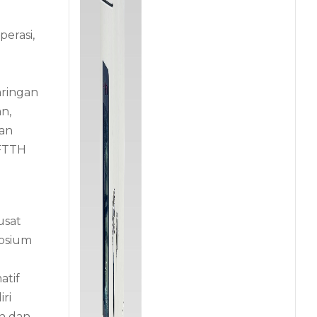
erasi,
aringan
n,
gan
 FTTH
usat
posium
atif
ri
n dan