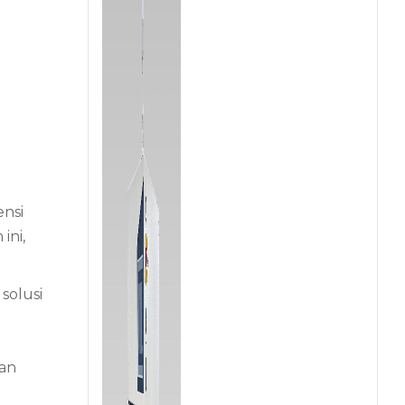
ensi
ini,
solusi
gan