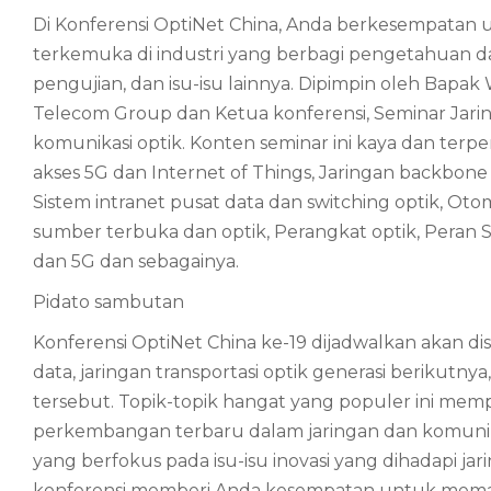
Di Konferensi OptiNet China, Anda berkesempatan 
terkemuka di industri yang berbagi pengetahuan d
pengujian, dan isu-isu lainnya. Dipimpin oleh Bapak
Telecom Group dan Ketua konferensi, Seminar Jar
komunikasi optik. Konten seminar ini kaya dan terper
akses 5G dan Internet of Things, Jaringan backbone 
Sistem intranet pusat data dan switching optik, Oto
sumber terbuka dan optik, Perangkat optik, Peran
dan 5G dan sebagainya.
Pidato sambutan
Konferensi OptiNet China ke-19 dijadwalkan akan di
data, jaringan transportasi optik generasi berikutny
tersebut. Topik-topik hangat yang populer ini me
perkembangan terbaru dalam jaringan dan komunika
yang berfokus pada isu-isu inovasi yang dihadapi ja
konferensi memberi Anda kesempatan untuk memah