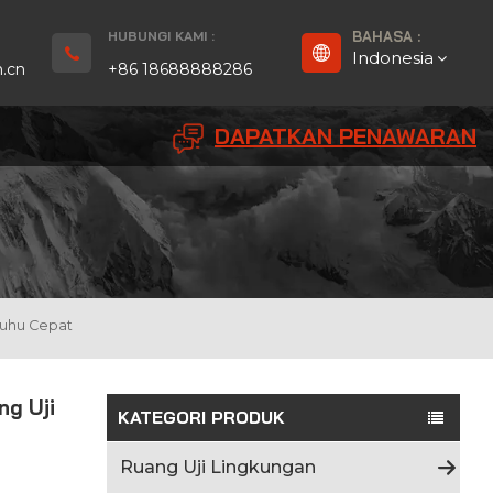
HUBUNGI KAMI :
BAHASA :
Indonesia
.cn
+86 18688888286
DAPATKAN PENAWARAN
English
Français
Deutsch
русский
Suhu Cepat
Español
ng Uji
بالعربية
KATEGORI PRODUK
Português
Ruang Uji Lingkungan