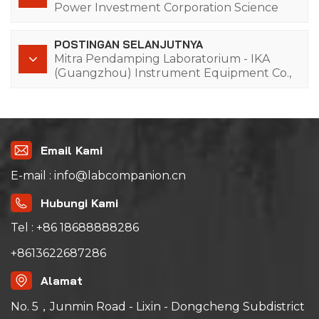
Power Investment Corporation Science
and Technology Research Institute Co.,
Ltd.
POSTINGAN SELANJUTNYA
Mitra Pendamping Laboratorium - IKA
(Guangzhou) Instrument Equipment Co.,
Ltd. (IKA China)
Email Kami
E-mail : info@labcompanion.cn
Hubungi Kami
Tel : +86 18688888286
+8613622687286
Alamat
No. 5，Junmin Road - Lixin - Dongcheng Subdistrict