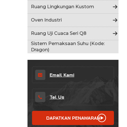
Indonesia
Ruang Lingkungan Kustom
हिन्दी
Oven Industri
ภาษาไทย
Ruang Uji Cuaca Seri Q8
日本語
Sistem Pemaksaan Suhu (Kode:
Dragon)
Tiếng Việt
中文
Email Kami
Tel Us
DAPATKAN PENAWARAN