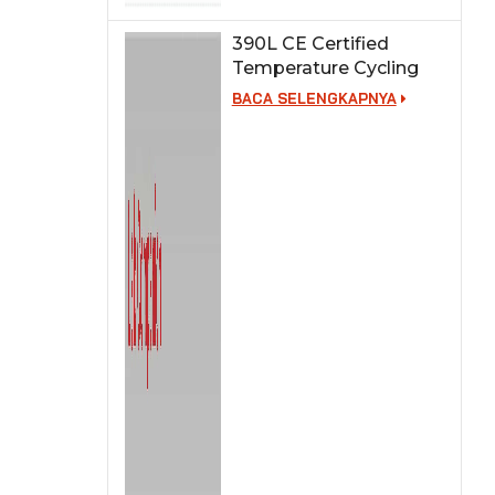
390L CE Certified
Temperature Cycling
Test Chamber
BACA SELENGKAPNYA