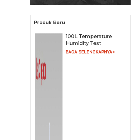
Produk Baru
100L Temperature
Humidity Test
Chamber for Lab
BACA SELENGKAPNYA
Testing