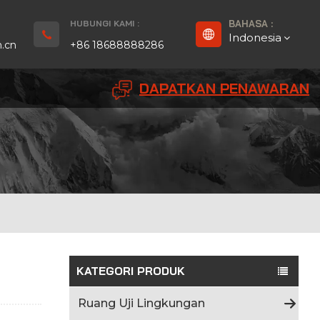
HUBUNGI KAMI :
BAHASA :
Indonesia
.cn
+86 18688888286
DAPATKAN PENAWARAN
English
Français
Deutsch
русский
Español
بالعربية
KATEGORI PRODUK
Português
Ruang Uji Lingkungan