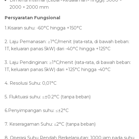
Dimensi internal (Lebar×Kedalaman×Tinggi): 3000 ×
2000 × 2000 mm
Persyaratan Fungsional
1.Kisaran suhu: -60°C hingga +150°C
2. Laju Pemanasan: ≥1°C/menit (rata-rata, di bawah beban:
1T, keluaran panas 5kW) dari -40°C hingga +125°C
3. Laju Pendinginan: ≥1°C/menit (rata-rata, di bawah beban:
1T, keluaran panas 5kW) dari +125°C hingga -40°C
4. Resolusi Suhu: 0,01°C
5. Fluktuasi suhu: ≤±0.2°C (tanpa beban)
6.Penyimpangan suhu: ≤±2°C
7. Keseragaman Suhu: ≤2°C (tanpa beban)
8. Operasi Suhu Rendah Berkelanjutan: 1000 jam pada suhu