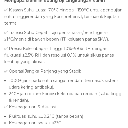
Mengapa Memilih Ruang Uji Lingkungan Kami?
✅ Kisaran Suhu Luas: -70°C hingga +150°C untuk pengujian
suhu tinggi/rendah yang komprehensif, termasuk kejutan
termal.
✅ Transisi Suhu Cepat: Laju pemanasan/pendinginan
≥1°C/menit di bawah beban (1T, keluaran panas 5kW).
✅ Presisi Kelembapan Tinggi: 10%–98% RH dengan
fluktuasi ±2,5% RH dan resolusi 0,1% untuk siklus panas
lembap yang akurat.
✅ Operasi Jangka Panjang yang Stabil:
1000+ jam pada suhu sangat rendah (termasuk sistem
udara kering antibeku).
240+ jam dalam kondisi kelembaban rendah (suhu tinggi
& rendah).
✅ Keseragaman & Akurasi:
Fluktuasi suhu ≤±0.2°C (tanpa beban)
Keseragaman spasial ≤2°C.